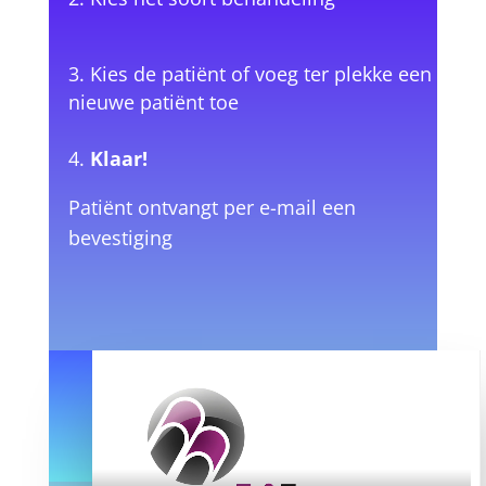
Kies de patiënt of voeg ter plekke een
nieuwe patiënt toe
Klaar!
Patiënt ontvangt per e-mail een
bevestiging