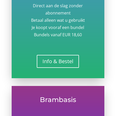
Direct aan de slag zonder
abonnement
Betaal alleen wat u gebruikt
Je koopt vooraf een bundel
Bundels vanaf EUR 18,60
Info & Bestel
Brambasis